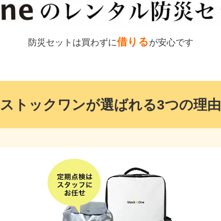
借りる
防災セットは買わずに
が安心です
ストックワンが
選ばれる3つの理由