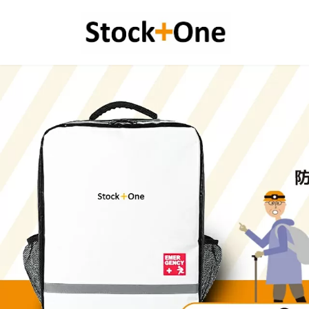
コ
ナ
ン
ビ
テ
ゲ
ン
ー
ツ
シ
へ
ョ
ス
ン
キ
に
ッ
移
プ
動