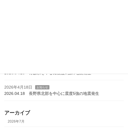
2026.05.30 読売テレビ・日本テレビ系列「サタデーLIVE ニュー
ス ジグザグ」で紹介されました
2026年5月15日
お知らせ
2026.05.15 宮城県沖を中心とする震度5弱の地震発生
2026年4月27日
お知らせ
2026.04.27 北海道十勝地方を中心に震度5強の地震発生
2026年4月20日
お知らせ
2026.04.20 青森県を中心に震度5強の地震発生
2026年4月18日
お知らせ
2026.04.18 長野県北部を中心に震度5強の地震発生
アーカイブ
2026年7月